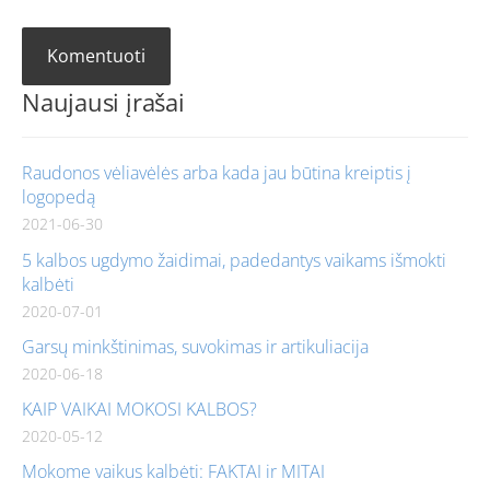
Naujausi įrašai
Raudonos vėliavėlės arba kada jau būtina kreiptis į
logopedą
2021-06-30
5 kalbos ugdymo žaidimai, padedantys vaikams išmokti
kalbėti
2020-07-01
Garsų minkštinimas, suvokimas ir artikuliacija
2020-06-18
KAIP VAIKAI MOKOSI KALBOS?
2020-05-12
Mokome vaikus kalbėti: FAKTAI ir MITAI