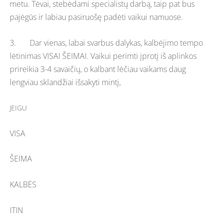
metu. Tėvai, stebėdami specialistų darbą, taip pat bus
pajėgūs ir labiau pasiruošę padėti vaikui namuose.
3. Dar vienas, labai svarbus dalykas, kalbėjimo tempo
lėtinimas VISAI ŠEIMAI. Vaikui perimti įprotį iš aplinkos
prireikia 3-4 savaičių, o kalbant lėčiau vaikams daug
lengviau sklandžiai išsakyti mintį,
JEIGU
VISA
ŠEIMA
KALBĖS
ITIN