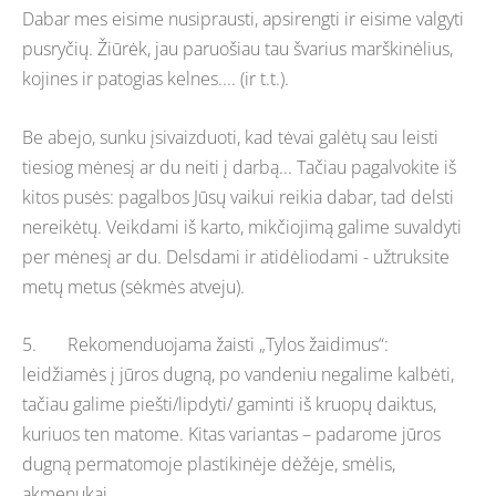
Dabar mes eisime nusiprausti, apsirengti ir eisime valgyti
pusryčių. Žiūrėk, jau paruošiau tau švarius marškinėlius,
kojines ir patogias kelnes.... (ir t.t.).
Be abejo, sunku įsivaizduoti, kad tėvai galėtų sau leisti
tiesiog mėnesį ar du neiti į darbą... Tačiau pagalvokite iš
kitos pusės: pagalbos Jūsų vaikui reikia dabar, tad delsti
nereikėtų. Veikdami iš karto, mikčiojimą galime suvaldyti
per mėnesį ar du. Delsdami ir atidėliodami - užtruksite
metų metus (sėkmės atveju).
5. Rekomenduojama žaisti „Tylos žaidimus“:
leidžiamės į jūros dugną, po vandeniu negalime kalbėti,
tačiau galime piešti/lipdyti/ gaminti iš kruopų daiktus,
kuriuos ten matome. Kitas variantas – padarome jūros
dugną permatomoje plastikinėje dėžėje, smėlis,
akmenukai...