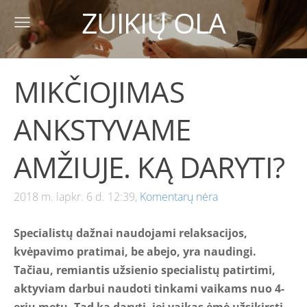
ZUIKIŲ OLA
MIKČIOJIMAS
ANKSTYVAME
AMŽIUJE. KĄ DARYTI?
2018 m. lapkr. 6 d. 12:39,
Komentarų nėra
Specialistų dažnai naudojami relaksacijos,
kvėpavimo pratimai, be abejo, yra naudingi.
Tačiau, remiantis užsienio specialistų patirtimi,
aktyviam darbui naudoti tinkami vaikams nuo 4-
erių metų. Tad ką daryti, jei vaikas ėmė užsikirsti