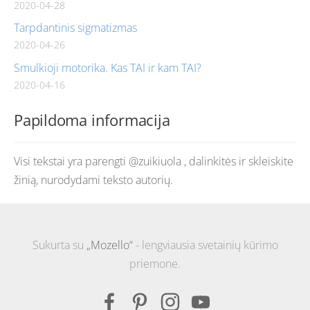
2020-04-28
Tarpdantinis sigmatizmas
2020-04-26
Smulkioji motorika. Kas TAI ir kam TAI?
2020-04-16
Papildoma informacija
Visi tekstai yra parengti @zuikiuola , dalinkitės ir skleiskite
žinią, nurodydami teksto autorių.
Sukurta su
„Mozello“
- lengviausia svetainių kūrimo
priemone.