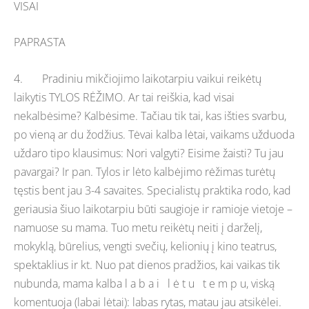
VISAI
PAPRASTA
4. Pradiniu mikčiojimo laikotarpiu vaikui reikėtų
laikytis TYLOS RĖŽIMO. Ar tai reiškia, kad visai
nekalbėsime? Kalbėsime. Tačiau tik tai, kas išties svarbu,
po vieną ar du žodžius. Tėvai kalba lėtai, vaikams užduoda
uždaro tipo klausimus: Nori valgyti? Eisime žaisti? Tu jau
pavargai? Ir pan. Tylos ir lėto kalbėjimo rėžimas turėtų
tęstis bent jau 3-4 savaites. Specialistų praktika rodo, kad
geriausia šiuo laikotarpiu būti saugioje ir ramioje vietoje –
namuose su mama. Tuo metu reikėtų neiti į darželį,
mokyklą, būrelius, vengti svečių, kelionių į kino teatrus,
spektaklius ir kt. Nuo pat dienos pradžios, kai vaikas tik
nubunda, mama kalba l a b a i l ė t u t e m p u, viską
komentuoja (labai lėtai): labas rytas, matau jau atsikėlei.