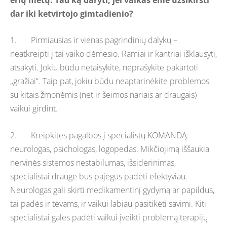
dar iki ketvirtojo gimtadienio?
1. Pirmiausias ir vienas pagrindinių dalykų –
neatkreipti į tai vaiko dėmesio. Ramiai ir kantriai išklausyti,
atsakyti. Jokiu būdu netaisykite, neprašykite pakartoti
„gražiai“. Taip pat, jokiu būdu neaptarinėkite problemos
su kitais žmonėmis (net ir šeimos nariais ar draugais)
vaikui girdint.
2. Kreipkitės pagalbos į specialistų KOMANDĄ:
neurologas, psichologas, logopedas. Mikčiojimą iššaukia
nervinės sistemos nestabilumas, išsiderinimas,
specialistai drauge bus pajėgūs padėti efektyviau.
Neurologas gali skirti medikamentinį gydymą ar papildus,
tai padės ir tėvams, ir vaikui labiau pasitikėti savimi. Kiti
specialistai galės padėti vaikui įveikti problemą terapijų