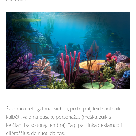
Žaidimo metu galima vaidinti, po truputį leidžiant vaikui
kalbėti, vaidinti pasakų personažus (meška, zuikis –
keičiant balso toną, tembrą). Taip pat tinka deklamuoti
eilėraščius, dainuoti dainas.